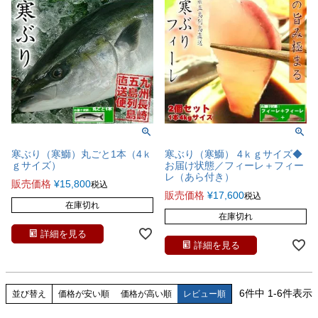
寒ぶり（寒鰤）丸ごと1本（4ｋ
寒ぶり（寒鰤） 4ｋｇサイズ◆
ｇサイズ）
お届け状態／フィーレ＋フィー
レ（あら付き）
販売価格
¥
15,800
税込
販売価格
¥
17,600
税込
在庫切れ
在庫切れ
詳細を見る
詳細を見る
6
件中
1
-
6
件表示
並び替え
価格が安い順
価格が高い順
レビュー順