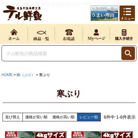
HOME
鰤（ぶり）
寒ぶり
寒ぶり
6
件中
1
-
6
件表示
並び替え
価格が安い順
価格が高い順
レビュー順