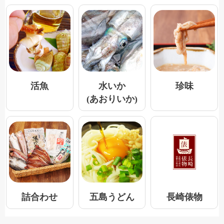
活魚
水いか
珍味
(あおりいか)
五島うどん
詰合わせ
長崎俵物