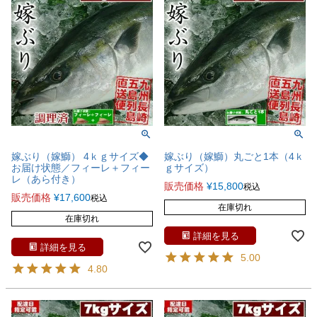
嫁ぶり（嫁鰤） 4ｋｇサイズ◆
嫁ぶり（嫁鰤）丸ごと1本（4ｋ
お届け状態／フィーレ＋フィー
ｇサイズ）
レ（あら付き）
販売価格
¥
15,800
税込
販売価格
¥
17,600
税込
在庫切れ
在庫切れ
詳細を見る
詳細を見る
5.00
4.80