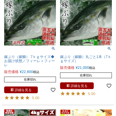
嫁ぶり（嫁鰤） 7ｋｇサイズ◆
嫁ぶり（嫁鰤）丸ごと1本（7ｋ
お届け状態／フィーレ＋フィー
ｇサイズ）
レ
販売価格
¥
21,000
税込
販売価格
¥
22,800
税込
在庫切れ
在庫切れ
詳細を見る
詳細を見る
5.00
5.00