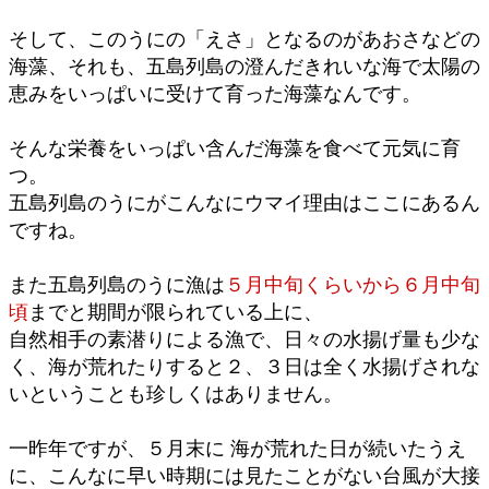
そして、このうにの「えさ」となるのがあおさなどの
海藻、それも、五島列島の澄んだきれいな海で太陽の
恵みをいっぱいに受けて育った海藻なんです。
そんな栄養をいっぱい含んだ海藻を食べて元気に育
つ。
五島列島のうにがこんなにウマイ理由はここにあるん
ですね。
また五島列島のうに漁は
５月中旬くらいから６月中旬
頃
までと期間が限られている上に、
自然相手の素潜りによる漁で、日々の水揚げ量も少な
く、海が荒れたりすると２、３日は全く水揚げされな
いということも珍しくはありません。
一昨年ですが、５月末に 海が荒れた日が続いたうえ
に、こんなに早い時期には見たことがない台風が大接