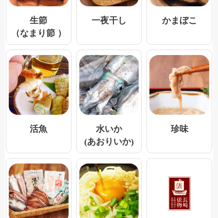
一夜干し
生節
かまぼこ
（なまり節 ）
活魚
水いか
珍味
(あおりいか)