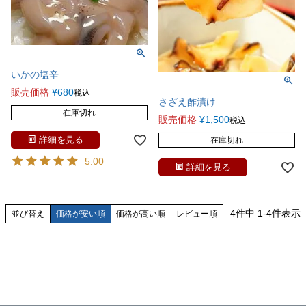
いかの塩辛
販売価格
¥
680
税込
さざえ酢漬け
在庫切れ
販売価格
¥
1,500
税込
詳細を見る
在庫切れ
5.00
詳細を見る
4
件中
1
-
4
件表示
並び替え
価格が安い順
価格が高い順
レビュー順