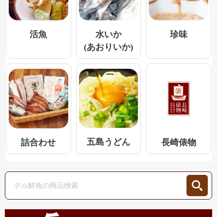
活魚
水いか
珍味
(あおりいか)
五島うどん
詰合わせ
長崎俵物