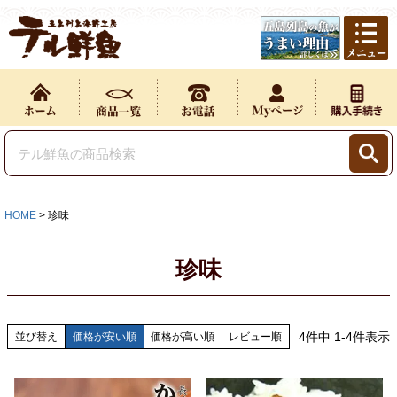
HOME
珍味
珍味
4
件中
1
-
4
件表示
並び替え
価格が安い順
価格が高い順
レビュー順