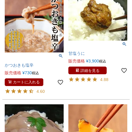
甘塩うに
販売価格
¥
3,900
税込
かつおきも塩辛
詳細を見る
販売価格
¥
730
税込
4.88
カートに入れる
4.60