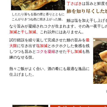
丁さばき
は旨みと鮮度
したたり落ちる脂の煙と香りとともに
こんがりきつね色に焼き上がった鯵。
鯵は塩を加え干し上げ
なり旨みが凝縮されコクが生まれます。その為一夜干し
加減
と
干し加減
、これ以外にはありません。
試行錯誤を繰り返して完成させた鯵の旨みを
最
大限
に引き出す
塩加減
とホクホクした食感を残
しつつも旨みと
コクを凝縮
させた
干し加減
も熟
練のなせる技。
熱々ご飯がよく合い、酒の肴にも最適な逸品に
仕上げました。