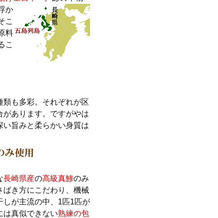
浮か
そこ
原料
るこ
種類も多彩。それぞれが区
合があります。ですがやは
深い旨みと柔らかい身質は
な
長崎県産
の
高級真鯵
のみ
さばき方にこだわり、機械
干しが主流の中、1匹1匹が
には真似できない
熟練の包