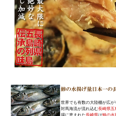
世界でも有数の大陸棚が広が
対馬海流が流れ込む
長崎県五
場に恵まれた
長崎県
は
鯵の水