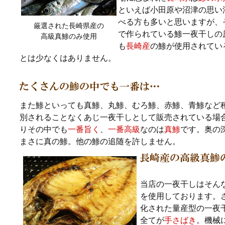
といえば小田原や沼津の思い
べる方も多いと思いますが、
厳選された長崎県産の
で作られている鯵一夜干しの
高級真鯵のみ使用
も
長崎産
の鯵が使用されてい
とは少なくはありません。
また鯵といっても真鯵、丸鯵、むろ鯵、赤鯵、青鯵など
別されることなくあじ一夜干しとして販売されている場
りその中でも
一番旨く
、
一番高級
なのは
真鯵
です。奥の
まさに真の鯵。他の鯵の追随を許しません。
当店の一夜干しはそん
を使用しております。
化された量産型の一夜
全てが
手さばき
。機械