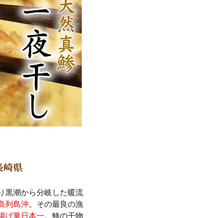
り黒潮から分岐した暖流
島列島沖
。その最良の漁
揚げ量日本一
。
鯵の干物