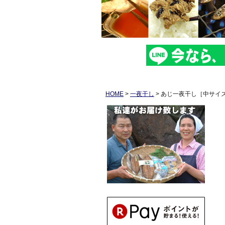
HOME
一夜干し
あじ一夜干し［中サイ