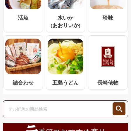
活魚
水いか
珍味
(あおりいか)
五島うどん
詰合わせ
長崎俵物