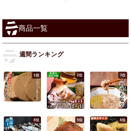
商品一覧
週間ランキング
1位
2位
3位
4位
5位
6位