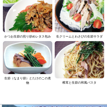
かつお生節の煎り炒めレタス包み
生クリームとわさびの生節サラダ
生節（なまり節）とたけのこの煮
椎茸と生節の和風パスタ
物