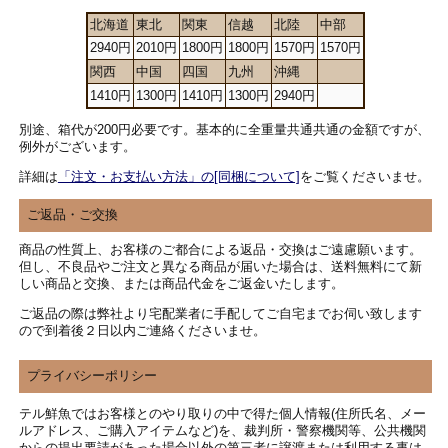
北海道
東北
関東
信越
北陸
中部
2940円
2010円
1800円
1800円
1570円
1570円
関西
中国
四国
九州
沖縄
1410円
1300円
1410円
1300円
2940円
別途、箱代が200円必要です。基本的に全重量共通共通の金額ですが、
例外がございます。
詳細は
「注文・お支払い方法」の[同梱について]
をご覧くださいませ。
ご返品・ご交換
商品の性質上、お客様のご都合による返品・交換はご遠慮願います。
但し、不良品やご注文と異なる商品が届いた場合は、送料無料にて新
しい商品と交換、または商品代金をご返金いたします。
ご返品の際は弊社より宅配業者に手配してご自宅までお伺い致します
ので到着後２日以内ご連絡くださいませ。
プライバシーポリシー
テル鮮魚ではお客様とのやり取りの中で得た個人情報(住所氏名、メー
ルアドレス、ご購入アイテムなど)を、裁判所・警察機関等、公共機関
からの提出要請があった場合以外の第三者に譲渡または利用する事は