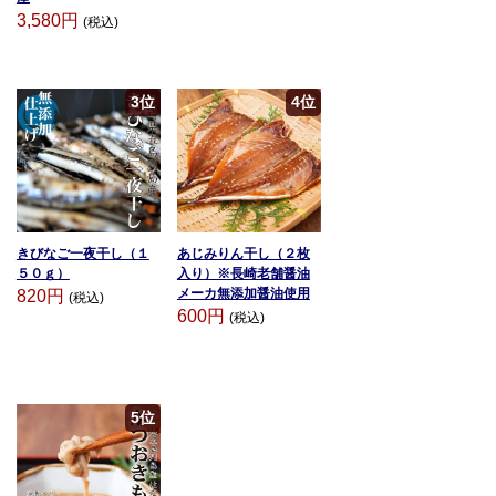
3,580円
(税込)
3位
4位
きびなご一夜干し（１
あじみりん干し（２枚
５０ｇ）
入り）※長崎老舗醤油
メーカ無添加醤油使用
820円
(税込)
600円
(税込)
5位