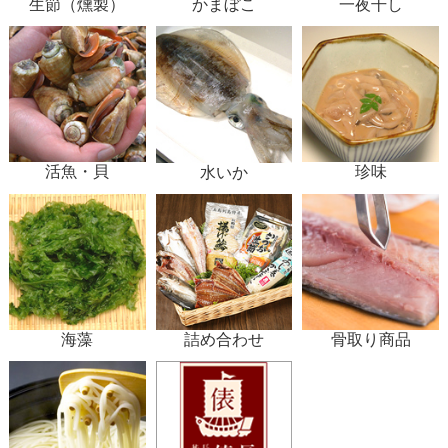
生節（燻製）
かまぼこ
一夜干し
活魚・貝
珍味
水いか
海藻
詰め合わせ
骨取り商品