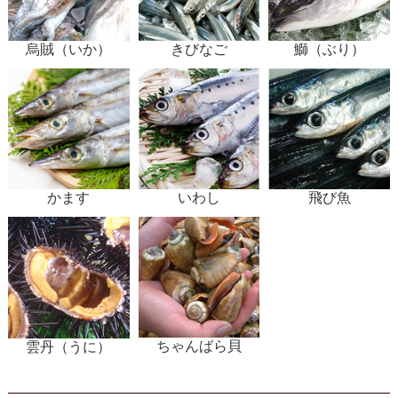
烏賊（いか）
きびなご
鰤（ぶり）
いわし
かます
飛び魚
ちゃんばら貝
雲丹（うに）