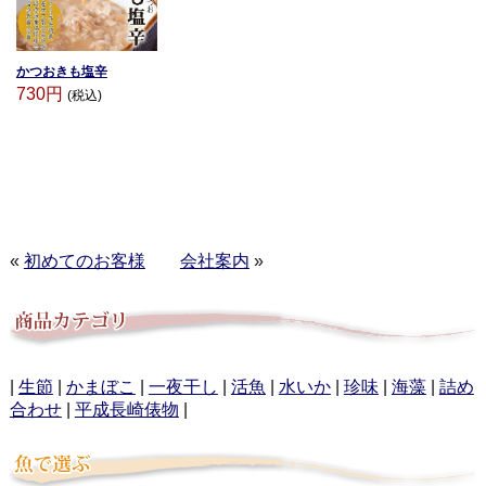
かつおきも塩辛
730円
(税込)
«
初めてのお客様
会社案内
»
|
生節
|
かまぼこ
|
一夜干し
|
活魚
|
水いか
|
珍味
|
海藻
|
詰め
合わせ
|
平成長崎俵物
|