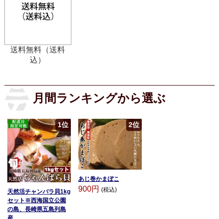
送料無料（送料
込）
月間ランキングから選ぶ
1位
2位
あじ巻かまぼこ
900円
(税込)
天然活チャンバラ貝1kg
セット※西海国立公園
の島、長崎県五島列島
産