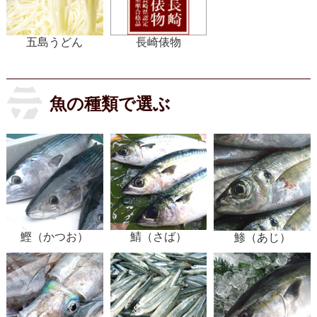
五島うどん
長崎俵物
魚の種類で選ぶ
鰹（かつお）
鯖（さば）
鯵（あじ）