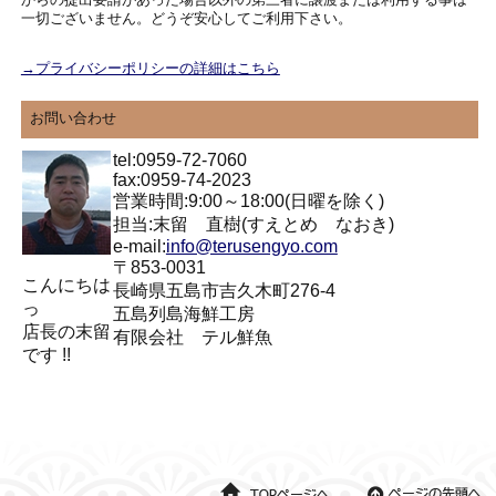
一切ございません。どうぞ安心してご利用下さい。
→プライバシーポリシーの詳細はこちら
お問い合わせ
tel:0959-72-7060
fax:0959-74-2023
営業時間:9:00～18:00(日曜を除く)
担当:末留 直樹(すえとめ なおき)
e-mail:
info@terusengyo.com
〒853-0031
こんにちは
長崎県五島市吉久木町276-4
っ
五島列島海鮮工房
店長の末留
有限会社 テル鮮魚
です !!