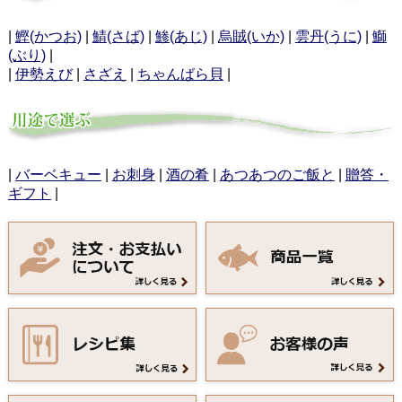
|
鰹(かつお)
|
鯖(さば)
|
鯵(あじ)
|
烏賊(いか)
|
雲丹(うに)
|
鰤
(ぶり)
|
|
伊勢えび
|
さざえ
|
ちゃんばら貝
|
|
バーベキュー
|
お刺身
|
酒の肴
|
あつあつのご飯と
|
贈答・
ギフト
|