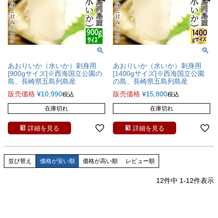
あおりいか（水いか）刺身用
あおりいか（水いか）刺身用
[900gサイズ]※西海国立公園の
[1400gサイズ]※西海国立公園
島、長崎県五島列島産
の島、長崎県五島列島産
販売価格
¥
10,990
販売価格
¥
15,800
税込
税込
在庫切れ
在庫切れ
詳細を見る
詳細を見る
並び替え
価格が安い順
価格が高い順
レビュー順
12
件中
1
-
12
件表示