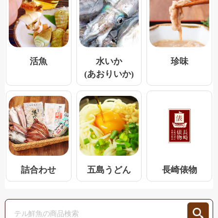
活魚
水いか
珍味
(あおりいか)
五島うどん
詰合わせ
長崎俵物