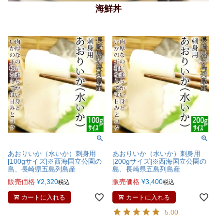
海鮮丼
あおりいか（水いか）刺身用
あおりいか（水いか）刺身用
[100gサイズ]※西海国立公園の
[200gサイズ]※西海国立公園の
島、長崎県五島列島産
島、長崎県五島列島産
販売価格
¥
2,320
販売価格
¥
3,400
税込
税込
カートに入れる
カートに入れる
5.00