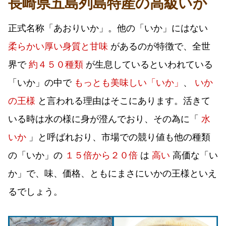
長崎県五島列島特産の高級いか
正式名称「あおりいか」。他の「いか」にはない
柔らかい厚い身質と甘味
があるのが特徴で、全世
界で
約４５０種類
が生息しているといわれている
「いか」の中で
もっとも美味しい「いか」
、
いか
の王様
と言われる理由はそこにあります。活きて
いる時は水の様に身が澄んでおり、その為に「
水
いか
」と呼ばれおり、市場での競り値も他の種類
の「いか」の
１５倍から２０倍
は
高い
高価な「い
か」で、味、価格、ともにまさにいかの王様といえ
るでしょう。