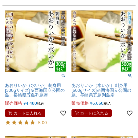
あおりいか（水いか）刺身用
あおりいか（水いか）刺身用
[300gサイズ]※西海国立公園の
[500gサイズ]※西海国立公園の
島、長崎県五島列島産
島、長崎県五島列島産
販売価格
¥
4,480
販売価格
¥
6,650
税込
税込
カートに入れる
カートに入れる
5.00