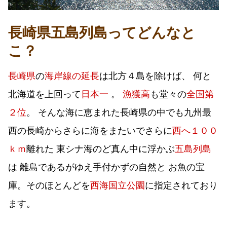
長崎県五島列島ってどんなと
こ？
長崎県
の
海岸線の延長
は北方４島を除けば、 何と
北海道を上回って
日本一
。
漁獲高
も堂々の
全国第
２位
。 そんな海に恵まれた長崎県の中でも九州最
西の長崎からさらに海をまたいでさらに
西へ１００
ｋｍ
離れた 東シナ海のど真ん中に浮かぶ
五島列島
は 離島であるがゆえ手付かずの自然と お魚の宝
庫。そのほとんどを
西海国立公園
に指定されており
ます。