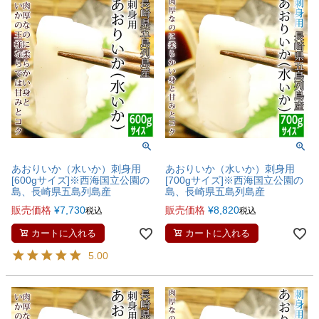
あおりいか（水いか）刺身用
あおりいか（水いか）刺身用
[600gサイズ]※西海国立公園の
[700gサイズ]※西海国立公園の
島、長崎県五島列島産
島、長崎県五島列島産
販売価格
¥
7,730
販売価格
¥
8,820
税込
税込
カートに入れる
カートに入れる
5.00