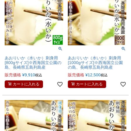
あおりいか（水いか）刺身用
あおりいか（水いか）刺身用
[800gサイズ]※西海国立公園の
[1000gサイズ]※西海国立公園
島、長崎県五島列島産
の島、長崎県五島列島産
販売価格
¥
9,910
販売価格
¥
12,500
税込
税込
カートに入れる
カートに入れる