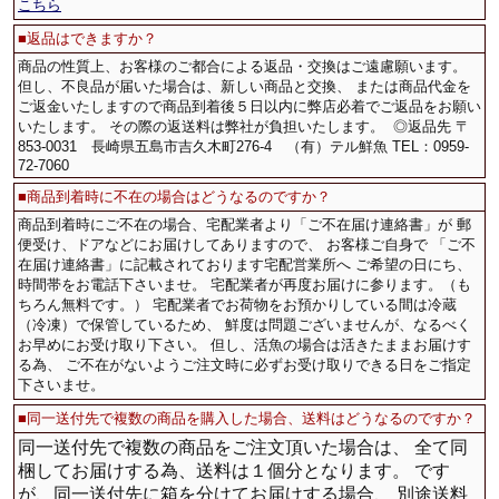
こちら
■
返品はできますか？
商品の性質上、お客様のご都合による返品・交換はご遠慮願います。
但し、不良品が届いた場合は、新しい商品と交換、 または商品代金を
ご返金いたしますので商品到着後５日以内に弊店必着でご返品をお願い
いたします。 その際の返送料は弊社が負担いたします。
◎返品先 〒
853-0031 長崎県五島市吉久木町276-4 （有）テル鮮魚 TEL：0959-
72-7060
■商品到着時に不在の場合はどうなるのですか？
商品到着時にご不在の場合、宅配業者より「ご不在届け連絡書」が 郵
便受け、ドアなどにお届けしてありますので、 お客様ご自身で
「ご不
在届け連絡書」に記載されております宅配営業所へ ご希望の日にち、
時間帯をお電話下さいませ。 宅配業者が再度お届けに参ります。（も
ちろん無料です。） 宅配業者でお荷物をお預かりしている間は冷蔵
（冷凍）で保管しているため、 鮮度は問題ございませんが、なるべく
お早めにお受け取り下さい。 但し、活魚の場合は活きたままお届けす
る為、 ご不在がないようご注文時に必ずお受け取りできる日をご指定
下さいませ。
■同一送付先で複数の商品を購入した場合、送料はどうなるのですか？
同一送付先で複数の商品をご注文頂いた場合は、 全て同
梱してお届けする為、送料は１個分となります。 です
が、同一送付先に箱を分けてお届けする場合、 別途送料