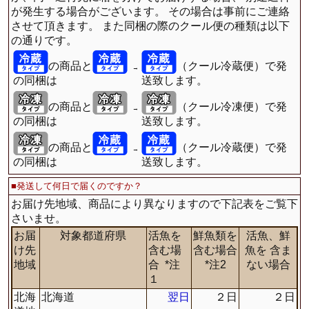
が発生する場合がございます。 その場合は事前にご連絡
させて頂きます。 また同梱の際のクール便の種類は以下
の通りです。
の商品と
（クール冷蔵便）で発
→
の同梱は
送致します。
の商品と
（クール冷凍便）で発
→
の同梱は
送致します。
の商品と
（クール冷蔵便）で発
→
の同梱は
送致します。
■発送して何日で届くのですか？
お届け先地域、商品により異なりますので下記表をご覧下
さいませ。
お届
対象都道府県
活魚を
鮮魚類を
活魚、鮮
け先
含む場
含む場合
魚を 含ま
地域
合
*注
*注2
ない場合
１
北海
北海道
翌日
２日
２日