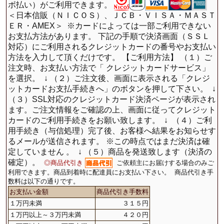
ボ払い）がご利用できます。
＜日本信販（ＮＩＣＯＳ）、ＪＣＢ・ＶＩＳＡ・ＭＡＳＴ
ＥＲ・AMEX＞
※カードによっては一部ご利用できない
お支払方法があります。 下記の手順で決済画面（ＳＳＬ
対応）にご利用されるクレジットカードの番号やお支払い
方法を入力して頂くだけです。 【ご利用方法】 （１）ご
注文時、お支払い方法で「 クレジットカードサービス」
を選択。
↓ （２）ご注文後、画面に表示される「クレジ
ットカードお支払手続きへ」のボタンを押して下さい。
↓
（３）SSL対応のクレジットカード決済ページが表示され
ます。ご注文情報をご確認の上、画面に従ってクレジット
カードのご利用手続きをお願い致します。
↓
（４）ご利
用手続き（与信処理）完了後、お客様へ結果をお知らせす
るメールが送信されます。 ※この時点ではまだ決済は確
定していません 。
↓ （５）商品を発送致します（決済の
確定）。
◎商品代引き
ご依頼主にお届けする場合のみご
利用できます。商品到着時に配達員にお支払い下さい。
商品代引き手
数料は以下の通りです。
お支払い金額
商品代引き手数料
１万円未満
３１５円
１万円以上～３万円未満
４２０円