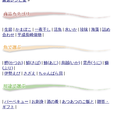
厳選レシピ集
»
|
生節
|
かまぼこ
|
一夜干し
|
活魚
|
水いか
|
珍味
|
海藻
|
詰め
合わせ
|
平成長崎俵物
|
|
鰹(かつお)
|
鯖(さば)
|
鯵(あじ)
|
烏賊(いか)
|
雲丹(うに)
|
鰤
(ぶり)
|
|
伊勢えび
|
さざえ
|
ちゃんばら貝
|
|
バーベキュー
|
お刺身
|
酒の肴
|
あつあつのご飯と
|
贈答・
ギフト
|