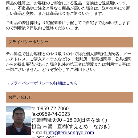
商品の性質上、お客様のご都合による返品・交換はご遠慮願います。
但し、不良品やご注文と異なる商品が届いた場合は、送料無料にて新
しい商品と交換、または商品代金をご返金いたします。
ご返品の際は弊社より宅配業者に手配してご自宅までお伺い致します
ので到着後２日以内ご連絡くださいませ。
プライバシーポリシー
テル鮮魚ではお客様とのやり取りの中で得た個人情報(住所氏名、メー
ルアドレス、ご購入アイテムなど)を、裁判所・警察機関等、公共機関
からの提出要請があった場合以外の第三者に譲渡または利用する事は
一切ございません。どうぞ安心してご利用下さい。
→プライバシーポリシーの詳細はこちら
お問い合わせ
tel:0959-72-7060
fax:0959-74-2023
営業時間:9:00～18:00(日曜を除く)
担当:末留 直樹(すえとめ なおき)
e-mail:
info@terusengyo.com