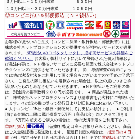
３万円以上～１０万円未満
６３０円
１０万円以上～３０万円未満
１０５０円
◎コンビニ払い＆郵便振込（ＮＰ後払い）
お客様の後払いのご注文（コンビニ決済・銀行振込・郵便振替）には、
株式会社ネットプロテクションズが提供するNP後払いサービスが適用
されます。
NP後払いのロゴをクリックし、必ず同サービスの詳細をご
確認ください。
お客様が弊社サイトにおいて登録された個人情報およ
び発注内容は、ＮＰ後払いサービスに必要な範囲で株式会社ネットプロ
テクションズに提供させていただきます。 尚、与信審査の結果によっ
ては他の決済方法をご利用して頂く場合もございますので予めご了承下
さい。 ご発注の際に後払いを選択された場合は、以上の点につきご承
諾頂いたものとみなさせていただきます。 ●ＮＰ後払いをご利用の際
は、別途請求書手数料２００円が必要です。
● 商品が発送された後
に、株式会社ネットプロテクションズより請求書をお客様にご郵送いた
します。その請求書に従って発行日より14日以内にお支払い下さい。
● 大手コンビニ15社・銀行・郵便局にてお支払い頂けます。
● ご利用
頂ける金額の上限は累計残高で5万円（商品代金）迄とさせて頂きま
す。
5万円を超えるご購入の場合は、他の決済手段をご利用下さい。
◎銀行振込
下記弊社指定口座へお振り込みください。商品
はご入金確認後に発送致します。 配達日指定の場合は、
指定日の４日
前
（例．指定日が５月５日の場合は５月１日）までに
電信扱い
にてご入