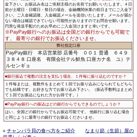
金下さい。お振込み名はご依頼主様のお名前でお願いいたします。４日
前が土曜日・日曜日・祭日の場合、金融機関休業の前日までにご入金下
さい。ご入金確認後、入金確認メールを送信いたします。メールが届か
ない場合は確認できていない可能性がありますのでお問合せ願います。
円滑な発送手配のためお早めにご入金頂けますと幸いです。
※PayPay銀行へのお振込は全国どの銀行からでも可能で
す。 最寄りの銀行でお振込くださいませ。
弊社指定口座
PayPay銀行 本店営業部 店番号 ００１ 普通 ６４９
３８４８ 口座名 有限会社テル鮮魚 口座カナ名 ユ）テ
ルセンギョ
■
銀行振込で複数の注文を支払う場合、１件毎に振り込むのですか？
１件毎または、複数件をまとめて１回でお振り込みになられてもどちら
でも結構です。お好きな方でお振り込み下さい。（振込手数料はまとめ
て１回でお振込になれた方がお得です。）
■
PayPay銀行への振込はどの銀行からでもできるのでしょうか？
はい、全国どの銀行からでもお振込可能です。 他銀行に振り込む場合
と同じように最寄りの銀行でお振込くださいませ。
«
チャンバラ貝の食べ方をご紹介
なまり節（生節）屋の