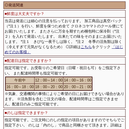
◎発送関連
■鮮度は大丈夫ですか？
当店は発送には細心の注意を払っております。 加工商品は
真空パック
（*注１）を行い、鮮度を保つため全て クロネコヤマトの
クール便
にて
お届けいたします。 またさらに万全を期すため梱包時に
保冷剤
（*注
２）を入れて発送いたします。 出来たての味をそのままにお届けいた
します。 *注１ きびな一夜干しは除く。 *注２ 冬季の活魚類は除く
（冷えすぎて元気がなくなるため） ◎詳細は
こちら
をクリック
「はじ
めてのお客様」
■
配達日は指定できますか？
指定可能です。お受取りのご希望日（日曜・祝日も可）をご指定下さ
い。 また配達時間帯も指定可能です。
午前中
12：00～14：00
14：00～16：00
16：00～18：00
18：00～20：00
20：00～21：00
※気象、交通機関の事情によりご希望の日にお届けできない場合があり
ます。 ※活魚類を含むご注文の場合、配達時間帯はご指定できませ
ん。配達日のみご指定可能です。
■
のしは指定できますか？
指定可能です。ご注文時にのしの指定の項目がありますのでそちらでご
指定下さい。 のしは「内のし」で商品と同梱させて頂きます。詳細は