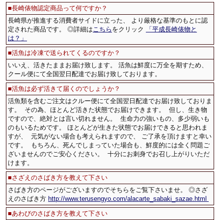
■長崎俵物認定商品って何ですか？
長崎県が推進する消費者サイドに立った、 より厳格な基準のもとに認
定された商品です。 ◎詳細は
こちら
をクリック
「平成長崎俵物と
は？」
■
活魚は冷凍で送られてくるのですか？
いいえ、活きたままお届け致します。 活魚は鮮度に万全を期すため、
クール便にて全国翌日配達でお届け致しております。
■
活魚は必ず活きて届くのでしょうか？
活魚類を含むご注文はクルー便にて全国翌日配達でお届け致しておりま
す。
その為、ほとんど活きた状態でお届けできます。
但し、生き物
ですので、絶対とは言い切れません。
生命力の強いもの、多少弱いも
のもいるためです。 ほとんどが生きた状態でお届けできると思われま
すが、
元気がない場合も考えられますので、 ご了承を頂けますと幸い
です。
もちろん、死んでしまっていた場合も、鮮度的には全く問題ご
ざいませんのでご安心ください。
十分にお刺身でお召し上がりいただ
けます。
■
さざえのさばき方を教えて下さい
さばき方のページがございますのでそちらをご覧下さいませ。 ◎さざ
えのさばき方
http://www.terusengyo.com/alacarte_sabaki_sazae.html
■
あわびのさばき方を教えて下さい