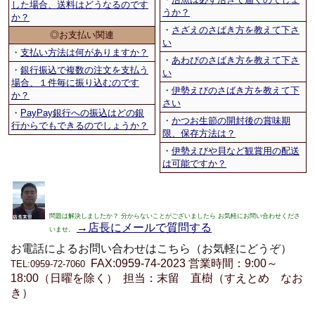
した場合、送料はどうなるのです
うか？
か？
・
さざえのさばき方を教えて下さ
◎お支払い関連
い
・
支払い方法は何がありますか？
・
あわびのさばき方を教えて下さ
・
銀行振込で複数の注文を支払う
い
場合、１件毎に振り込むのです
・
伊勢えびのさばき方を教えて下
か？
さい
・
PayPay銀行への振込はどの銀
・
かつお生節の開封後の賞味期
行からでもできるのでしょうか？
限、保存方法は？
・
伊勢えびや貝など観賞用の配送
は可能ですか？
問題は解決しましたか？ 分からないことがございましたら お気軽にお問い合わせくださ
→店長にメールで質問する
いませ。
お電話によるお問い合わせはこちら（お気軽にどうぞ）
FAX:0959-74-2023 営業時間：9:00～
TEL:0959-72-7060
18:00（日曜を除く）
担当：末留 直樹（すえとめ なお
き）