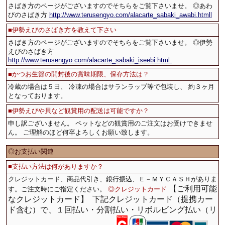
さばき方のページがございますのでそちらをご覧下さいませ。 ◎あわ
びのさばき方
http://www.terusengyo.com/alacarte_sabaki_awabi.htmll
■
伊勢えびのさばき方を教えて下さい
さばき方のページがございますのでそちらをご覧下さいませ。 ◎伊勢
えびのさばき方
http://www.terusengyo.com/alacarte_sabaki_iseebi.html
■
かつお生節の開封後の賞味期限、保存方法は？
冷蔵の場合は５日、 冷凍の場合はサランラップ等で包装し、 約３ヶ月
となっております。
■
伊勢えびや貝など観賞用の配送は可能ですか？
申し訳ございません。 ペットなどの観賞用のご注文はお受けできませ
ん。 ご理解のほど何卒よろしくお願い致します。
◎お支払い関連
■支払い方法は何がありますか？
クレジットカード、商品代引き、銀行振込、Ｅ－ＭＹＣＡＳＨがありま
【ご利用可能
す。ご注文時にご指定ください。
◎クレジットカード
なクレジットカード】
下記クレジットカード（提携カー
ド含む）で、１回払い・分割払い・リボルビング払い（リ