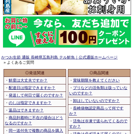
かつお生節 通販 長崎県五島列島 テル鮮魚｜公式通販ホームページ
» よくあるご質問
◎発送関連
◎商品関連
・
鮮度は大丈夫ですか？
・
賞味期限を教えてください
・
配達日は指定できますか？
・
ブリなどの活魚類は扱っていな
いのですか？
・
発送して何日で届くのですか？
・
卸はしていないのですか？
・
のしは指定できますか？
・
長崎俵物認定商品って何です
・
返品はできますか？
か？
・
商品到着時に不在の場合はどう
・
活魚は冷凍で送られてくるので
なるのですか？
すか？
・
同一送付先で複数の商品を購入
・
活魚は必ず活きて届くのでしょ