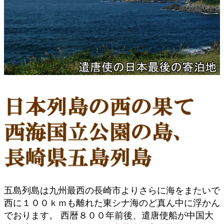
五島列島は九州最西の長崎市よりさらに海をまたいで
西に１００ｋｍも離れた東シナ海のど真ん中に浮かん
でおります。 西暦８００年前後、遣唐使船が中国大