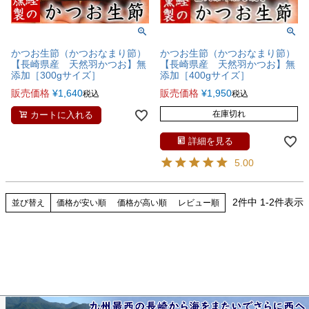
かつお生節（かつおなまり節）
かつお生節（かつおなまり節）
【長崎県産 天然羽かつお】無
【長崎県産 天然羽かつお】無
添加［300gサイズ］
添加［400gサイズ］
販売価格
¥
1,640
販売価格
¥
1,950
税込
税込
在庫切れ
カートに入れる
詳細を見る
5.00
2
件中
1
-
2
件表示
並び替え
価格が安い順
価格が高い順
レビュー順