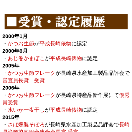
2000年1月
・
かつお生節
が
平成長崎俵物
に認定
2000年6月
・
あじ巻かまぼこ
が
平成長崎俵物
に認定
2005年
・
かつお生節フレーク
が長崎県水産加工製品品評会で
審査員長賞 受賞
2006年
・
かつお生節フレーク
が長崎県特産品新作展にて
優秀
賞受賞
・
水いか一夜干し
が
平成長崎俵物
に認定
2015年
・
さば燻製そぼろ
が長崎県水産加工製品品評会で
長崎
県漁業協同組合連合会長賞 受賞