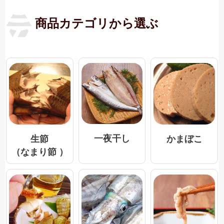
商品カテゴリから選ぶ
一夜干し
生節
かまぼこ
（なまり節 ）