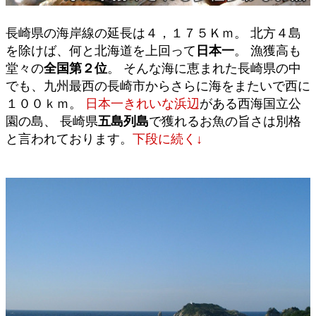
長崎県の海岸線の延長は４，１７５Ｋｍ。 北方４島
を除けば、何と北海道を上回って
日本一
。 漁獲高も
堂々の
全国第２位
。 そんな海に恵まれた長崎県の中
でも、九州最西の長崎市からさらに海をまたいで西に
１００ｋｍ。
日本一きれいな浜辺
がある西海国立公
園の島、 長崎県
五島列島
で獲れるお魚の旨さは別格
と言われております。
下段に続く↓