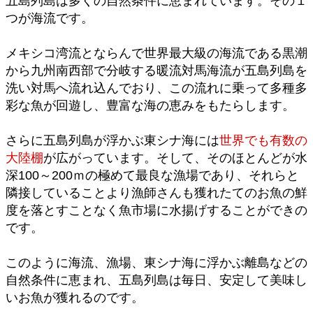
五島列島は多くの自然条件に恵まれています。その１
つが海流です。
メキシコ湾流とならんで世界最大級の海流である黒潮
から九州南西部で分岐する暖流対馬海流が五島列島を
洗い対馬へ流れ込んでおり、この流れに乗って多種多
彩な魚が回遊し、豊富な海の恵みをもたらします。
さらに五島列島が浮かぶ東シナ海には
世界でも有数の
大陸棚
が広がっています。そして、そのほとんどが水
深100～200ｍの極めて最良な漁場であり、それらと
隣接していることより漁師さんも獲れたてのお魚の鮮
度を落とすことなく魚市場に水揚げすることができの
です。
このように海流、漁場、東シナ海に浮かぶ離島などの
自然条件に恵まれ、五島列島は毎日、安定して美味し
いお魚が獲れるのです。