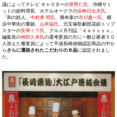
議によってテレビ キャスターの
草野仁氏
、沖縄サミ
ットの総料理長、ホテルオークラの
浜崎日出夫氏
、
「和の鉄人」
中村孝 明氏
、脚本家の
市川森一氏
、横
浜中華街の重鎮、
山本猛氏
、元宝塚歌劇団花組トップ
スターの
安寿ミラ氏
、グルメ月刊誌「ｄａｎｃｙｕ」
編集長の
神田久幸氏
の選考委員の方に一般公募者５０
人加えた審査員によって平成長崎俵物認定商品の中か
ら
さらに選抜されたこだわりの８品
に認定されまし
た。