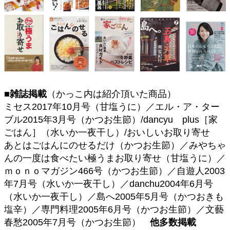
■雑誌掲載
（かっこ内は紹介頂いた商品）
ミセス2017年10月号（甘塩うに）／エル・ア・ター
ブル2015年3月号（かつお生節）/dancyu plus［家
ごはん］（水いか一夜干し）/おいしいお取り寄せ
あとはごはんにのせるだけ（かつお生節）／みやちゃ
んの一度は食べたい極うまお取り寄せ（甘塩うに）／
ｍｏｎｏマガジン466号（かつお生節）／自遊人2003
年7月号（水いか一夜干し）／danchu2004年6月号
（水いか一夜干し）／島へ2005年5月号（かつおきも
塩辛）／専門料理2005年6月号（かつお生節）／文藝
春愁2005年7月号（かつお生節）
他多数掲載