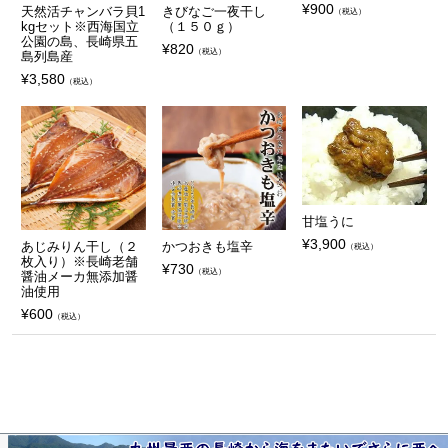
¥
900
天然活チャンバラ貝1
きびなご一夜干し
（税込）
kgセット※西海国立
（１５０ｇ）
公園の島、長崎県五
¥
820
（税込）
島列島産
¥
3,580
（税込）
甘塩うに
¥
3,900
かつおきも塩辛
あじみりん干し（２
（税込）
枚入り）※長崎老舗
¥
730
（税込）
醤油メーカ無添加醤
油使用
¥
600
（税込）