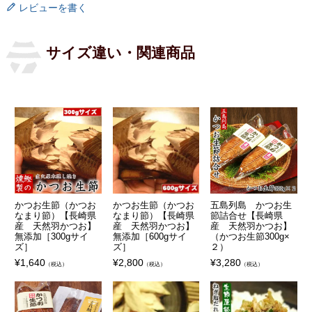
レビューを書く
サイズ違い・関連商品
かつお生節（かつお
かつお生節（かつお
五島列島 かつお生
なまり節）【長崎県
なまり節）【長崎県
節詰合せ【長崎県
産 天然羽かつお】
産 天然羽かつお】
産 天然羽かつお】
無添加［300gサイ
無添加［600gサイ
（かつお生節300g×
ズ］
ズ］
２）
¥
1,640
¥
2,800
¥
3,280
（税込）
（税込）
（税込）