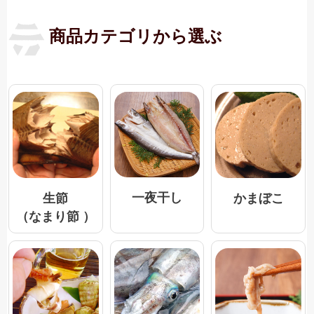
商品カテゴリから選ぶ
一夜干し
生節
かまぼこ
（なまり節 ）