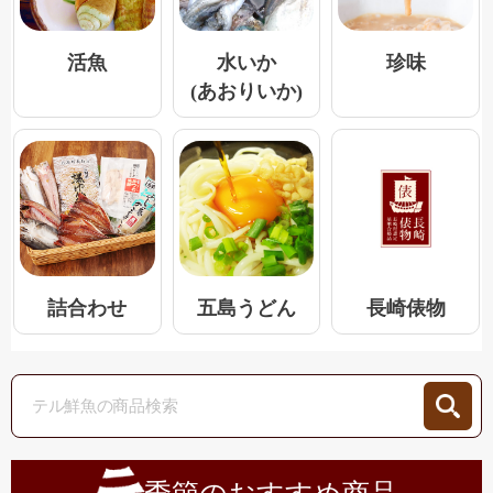
活魚
水いか
珍味
(あおりいか)
五島うどん
詰合わせ
長崎俵物