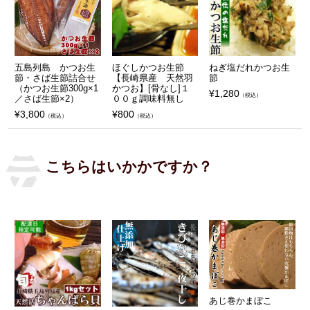
五島列島 かつお生
ほぐしかつお生節
ねぎ塩だれかつお生
節・さば生節詰合せ
【長崎県産 天然羽
節
（かつお生節300g×1
かつお】[骨なし]１
¥
1,280
（税込）
／さば生節×2）
００ｇ調味料無し
¥
3,800
¥
800
（税込）
（税込）
こちらはいかかですか？
あじ巻かまぼこ