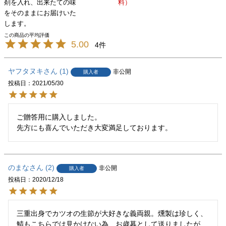
剤を入れ、出来たての味
料）
をそのままにお届けいた
します。
5.00
4
ヤフタヌキ
1
非公開
購入者
投稿日
2021/05/30
ご贈答用に購入しました。

先方にも喜んでいただき大変満足しております。
のまな
2
非公開
購入者
投稿日
2020/12/18
三重出身でカツオの生節が大好きな義両親。燻製は珍しく、
鯖もこちらでは見かけない為、お歳暮として送りましたが、