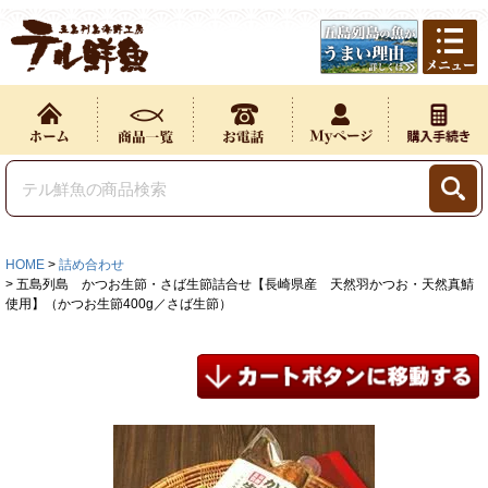
HOME
詰め合わせ
五島列島 かつお生節・さば生節詰合せ【長崎県産 天然羽かつお・天然真鯖
使用】（かつお生節400g／さば生節）