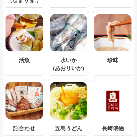
（なまり節 ）
活魚
水いか
珍味
(あおりいか)
五島うどん
詰合わせ
長崎俵物