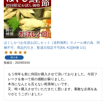
ほぐしかつお生節お試しセット［送料無料］※メール便の為、同
梱不可、商品代引き、配達日指定不可[ML-K2][M便 1/1]
購入者
投稿日
2024/03/16
もう何年も前に何回か購入させて頂いておりました。今回フ
レークを食べて前の感動が蘇りました。

本当になんとも言えない程美味しいです。

又、時々購入させていただきたく思います。素敵な企画をあ
りがとうございました♪