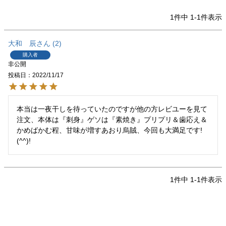
1
件中
1
-
1
件表示
大和 辰
2
購入者
非公開
投稿日
2022/11/17
本当は一夜干しを待っていたのですが他の方レビユーを見て
注文、本体は『刺身』ゲソは『素焼き』プリプリ＆歯応え＆
かめばかむ程、甘味が増すあおり烏賊、今回も大満足です!
1
件中
1
-
1
件表示