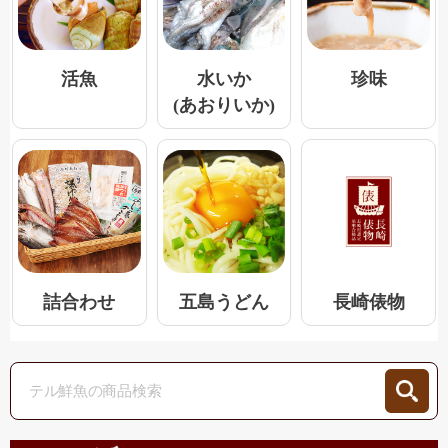
活魚
水いか
珍味
(あおりいか)
五島うどん
詰合わせ
長崎俵物