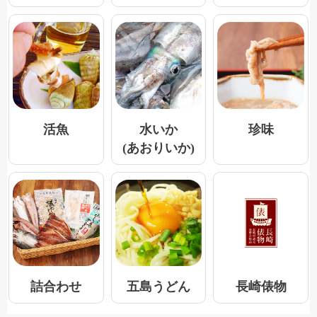
活魚
水いか
珍味
(あおりいか)
五島うどん
詰合わせ
長崎俵物