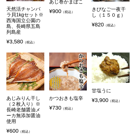
あじ巻かまぼこ
天然活チャンバ
きびなご一夜干
¥
900
（税込）
ラ貝1kgセット※
し（１５０ｇ）
西海国立公園の
¥
820
（税込）
島、長崎県五島
列島産
¥
3,580
（税込）
甘塩うに
かつおきも塩辛
あじみりん干し
¥
3,900
（税込）
（２枚入り）※
¥
730
（税込）
長崎老舗醤油メ
ーカ無添加醤油
使用
¥
600
（税込）