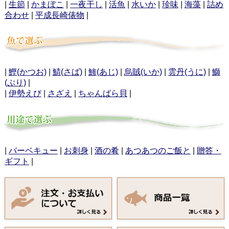
|
生節
|
かまぼこ
|
一夜干し
|
活魚
|
水いか
|
珍味
|
海藻
|
詰め
合わせ
|
平成長崎俵物
|
|
鰹(かつお)
|
鯖(さば)
|
鯵(あじ)
|
烏賊(いか)
|
雲丹(うに)
|
鰤
(ぶり)
|
|
伊勢えび
|
さざえ
|
ちゃんばら貝
|
|
バーベキュー
|
お刺身
|
酒の肴
|
あつあつのご飯と
|
贈答・
ギフト
|