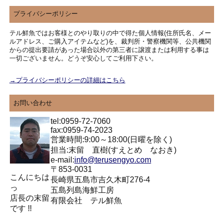
プライバシーポリシー
テル鮮魚ではお客様とのやり取りの中で得た個人情報(住所氏名、メー
ルアドレス、ご購入アイテムなど)を、裁判所・警察機関等、公共機関
からの提出要請があった場合以外の第三者に譲渡または利用する事は
一切ございません。どうぞ安心してご利用下さい。
→プライバシーポリシーの詳細はこちら
お問い合わせ
tel:0959-72-7060
fax:0959-74-2023
営業時間:9:00～18:00(日曜を除く)
担当:末留 直樹(すえとめ なおき)
e-mail:
info@terusengyo.com
〒853-0031
こんにちは
長崎県五島市吉久木町276-4
っ
五島列島海鮮工房
店長の末留
有限会社 テル鮮魚
です !!