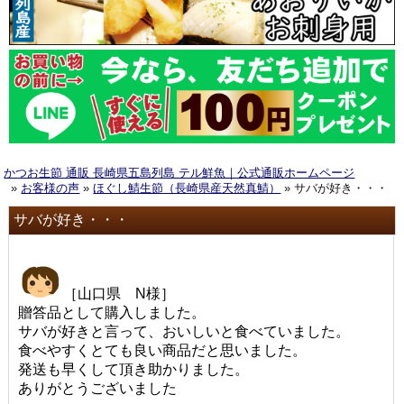
かつお生節 通販 長崎県五島列島 テル鮮魚｜公式通販ホームページ
»
お客様の声
»
ほぐし鯖生節（長崎県産天然真鯖）
» サバが好き・・・
サバが好き・・・
［山口県 N様］
贈答品として購入しました。
サバが好きと言って、おいしいと食べていました。
食べやすくとても良い商品だと思いました。
発送も早くして頂き助かりました。
ありがとうございました