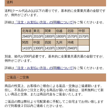
送料
送料(クール代込み)は以下の通りです。基本的に全重量共通の金額です
が、例外がございます。
詳細は
「注文・お支払い方法」の[同梱について]
をご覧くださいませ。
北海道
東北
関東
信越
北陸
中部
2940円
2010円
1800円
1800円
1570円
1570円
関西
中国
四国
九州
沖縄
1410円
1300円
1410円
1300円
2940円
別途、箱代が200円必要です。基本的に全重量共通共通の金額ですが、
例外がございます。
詳細は
「注文・お支払い方法」の[同梱について]
をご覧くださいませ。
ご返品・ご交換
商品の性質上、お客様のご都合による返品・交換はご遠慮願います。
但し、不良品やご注文と異なる商品が届いた場合は、送料無料にて新
しい商品と交換、または商品代金をご返金いたします。
ご返品の際は弊社より宅配業者に手配してご自宅までお伺い致します
ので到着後２日以内ご連絡くださいませ。