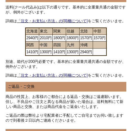
送料(クール代込み)は以下の通りです。基本的に全重量共通の金額です
が、例外がございます。
詳細は
「注文・お支払い方法」の[同梱について]
をご覧くださいませ。
北海道
東北
関東
信越
北陸
中部
2940円
2010円
1800円
1800円
1570円
1570円
関西
中国
四国
九州
沖縄
1410円
1300円
1410円
1300円
2940円
別途、箱代が200円必要です。基本的に全重量共通共通の金額ですが、
例外がございます。
詳細は
「注文・お支払い方法」の[同梱について]
をご覧くださいませ。
ご返品・ご交換
商品の性質上、お客様のご都合による返品・交換はご遠慮願います。
但し、不良品やご注文と異なる商品が届いた場合は、送料無料にて新
しい商品と交換、または商品代金をご返金いたします。
ご返品の際は弊社より宅配業者に手配してご自宅までお伺い致します
ので到着後２日以内ご連絡くださいませ。