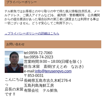
プライバシーポリシー
テル鮮魚ではお客様とのやり取りの中で得た個人情報(住所氏名、メー
ルアドレス、ご購入アイテムなど)を、裁判所・警察機関等、公共機関
からの提出要請があった場合以外の第三者に譲渡または利用する事は
一切ございません。どうぞ安心してご利用下さい。
→プライバシーポリシーの詳細はこちら
お問い合わせ
tel:0959-72-7060
fax:0959-74-2023
営業時間:9:00～18:00(日曜を除く)
担当:末留 直樹(すえとめ なおき)
e-mail:
info@terusengyo.com
〒853-0031
こんにちは
長崎県五島市吉久木町276-4
っ
五島列島海鮮工房
店長の末留
有限会社 テル鮮魚
です !!