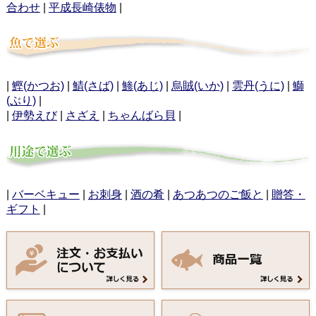
合わせ
|
平成長崎俵物
|
|
鰹(かつお)
|
鯖(さば)
|
鯵(あじ)
|
烏賊(いか)
|
雲丹(うに)
|
鰤
(ぶり)
|
|
伊勢えび
|
さざえ
|
ちゃんばら貝
|
|
バーベキュー
|
お刺身
|
酒の肴
|
あつあつのご飯と
|
贈答・
ギフト
|