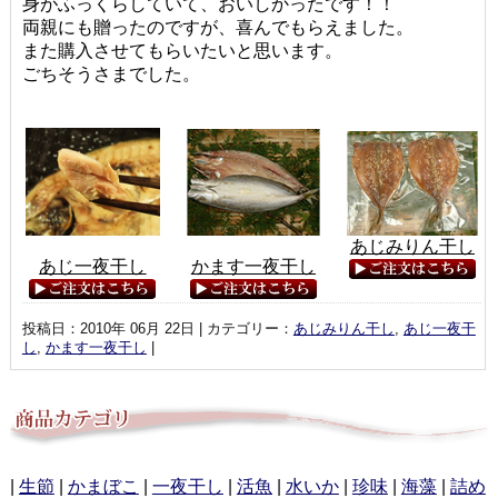
身がふっくらしていて、おいしかったです！！
両親にも贈ったのですが、喜んでもらえました。
また購入させてもらいたいと思います。
ごちそうさまでした。
あじみりん干し
かます一夜干し
あじ一夜干し
投稿日：2010年 06月 22日 | カテゴリー：
あじみりん干し
,
あじ一夜干
し
,
かます一夜干し
|
|
生節
|
かまぼこ
|
一夜干し
|
活魚
|
水いか
|
珍味
|
海藻
|
詰め