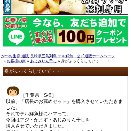
かつお生節 通販 長崎県五島列島 テル鮮魚｜公式通販ホームページ
»
お客様の声
»
あじみりん干し
» 身がふっくらしていて・・・
身がふっくらしていて・・・
［千葉県 S様］
以前、「店長のお薦めセット」を購入させていただきま
した。
それでテル鮮魚様にハマって、
今回はアジ・かます・あじみりん干しを
購入させていただきました。