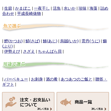
|
生節
|
かまぼこ
|
一夜干し
|
活魚
|
水いか
|
珍味
|
海藻
|
詰め
合わせ
|
平成長崎俵物
|
|
鰹(かつお)
|
鯖(さば)
|
鯵(あじ)
|
烏賊(いか)
|
雲丹(うに)
|
鰤
(ぶり)
|
|
伊勢えび
|
さざえ
|
ちゃんばら貝
|
|
バーベキュー
|
お刺身
|
酒の肴
|
あつあつのご飯と
|
贈答・
ギフト
|