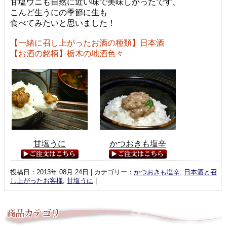
甘塩ウニも自然に近い味で美味しかったです、
こんど生うにの季節に生も
食べてみたいと思いました！
【一緒に召し上がったお酒の種類】日本酒
【お酒の銘柄】栃木の地酒色々
甘塩うに
かつおきも塩辛
投稿日：2013年 08月 24日 | カテゴリー：
かつおきも塩辛
,
日本酒と召
し上がったお客様
,
甘塩うに
|