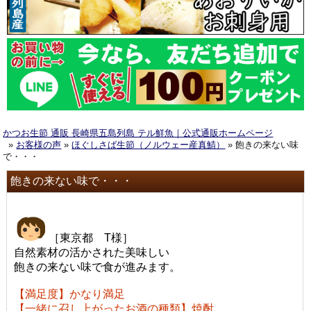
かつお生節 通販 長崎県五島列島 テル鮮魚｜公式通販ホームページ
»
お客様の声
»
ほぐしさば生節（ノルウェー産真鯖）
» 飽きの来ない味
で・・・
飽きの来ない味で・・・
［東京都 T様］
自然素材の活かされた美味しい
飽きの来ない味で食が進みます。
【満足度】かなり満足
【一緒に召し上がったお酒の種類】焼酎