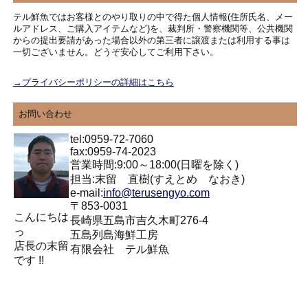
テル鮮魚ではお客様とのやり取りの中で得た個人情報(住所氏名、メー
ルアドレス、ご購入アイテムなど)を、裁判所・警察機関等、公共機関
からの提出要請があった場合以外の第三者に譲渡または利用する事は
一切ございません。どうぞ安心してご利用下さい。
→プライバシーポリシーの詳細はこちら
お問い合わせ
tel:0959-72-7060
fax:0959-74-2023
営業時間:9:00～18:00(日曜を除く)
担当:末留 直樹(すえとめ なおき)
e-mail:
info@terusengyo.com
〒853-0031
こんにちは
長崎県五島市吉久木町276-4
っ
五島列島海鮮工房
店長の末留
有限会社 テル鮮魚
です !!