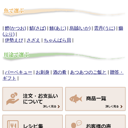
|
鰹(かつお)
|
鯖(さば)
|
鯵(あじ)
|
烏賊(いか)
|
雲丹(うに)
|
鰤
(ぶり)
|
|
伊勢えび
|
さざえ
|
ちゃんばら貝
|
|
バーベキュー
|
お刺身
|
酒の肴
|
あつあつのご飯と
|
贈答・
ギフト
|