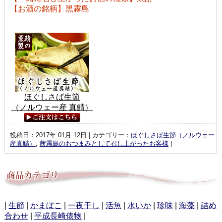
【お酒の銘柄】黒霧島
ほぐしさば生節
（ノルウェー産 真鯖）
投稿日：2017年 01月 12日 | カテゴリー：
ほぐしさば生節（ノルウェー
産真鯖）
,
茜霧島のおつまみとして召し上がったお客様
|
|
生節
|
かまぼこ
|
一夜干し
|
活魚
|
水いか
|
珍味
|
海藻
|
詰め
合わせ
|
平成長崎俵物
|