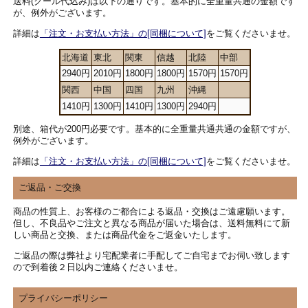
送料(クール代込み)は以下の通りです。基本的に全重量共通の金額です
が、例外がございます。
詳細は
「注文・お支払い方法」の[同梱について]
をご覧くださいませ。
北海道
東北
関東
信越
北陸
中部
2940円
2010円
1800円
1800円
1570円
1570円
関西
中国
四国
九州
沖縄
1410円
1300円
1410円
1300円
2940円
別途、箱代が200円必要です。基本的に全重量共通共通の金額ですが、
例外がございます。
詳細は
「注文・お支払い方法」の[同梱について]
をご覧くださいませ。
ご返品・ご交換
商品の性質上、お客様のご都合による返品・交換はご遠慮願います。
但し、不良品やご注文と異なる商品が届いた場合は、送料無料にて新
しい商品と交換、または商品代金をご返金いたします。
ご返品の際は弊社より宅配業者に手配してご自宅までお伺い致します
ので到着後２日以内ご連絡くださいませ。
プライバシーポリシー