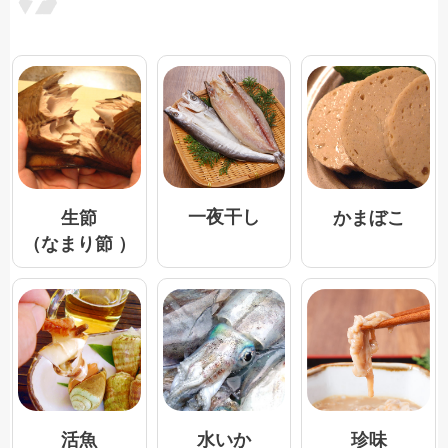
一夜干し
生節
かまぼこ
（なまり節 ）
活魚
水いか
珍味