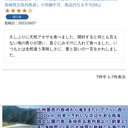
長崎県五島列島産］※同梱不可、商品代引き不可[ML]
購入者
投稿日
2021/10/27
久しぶりに天然アオサを食べました。開封すると何とも言え
ない海の香りが漂い、直ぐにみそ汁に入れて食べました。い
つもとは全然違う美味しさに、妻と旨いの一言をかわしまし
た。
7
件中
1
-
7
件表示