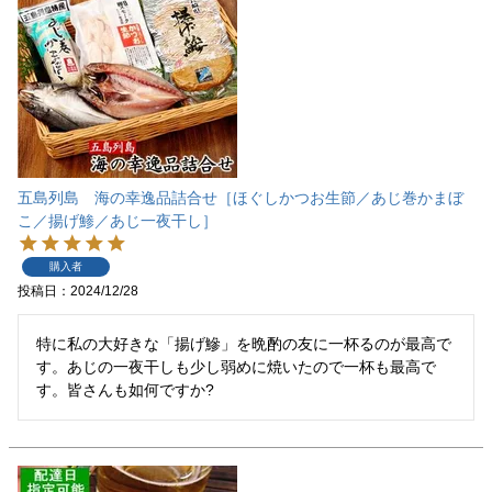
五島列島 海の幸逸品詰合せ［ほぐしかつお生節／あじ巻かまぼ
こ／揚げ鯵／あじ一夜干し］
購入者
投稿日
2024/12/28
特に私の大好きな「揚げ鰺」を晩酌の友に一杯るのが最高で
す。あじの一夜干しも少し弱めに焼いたので一杯も最高で