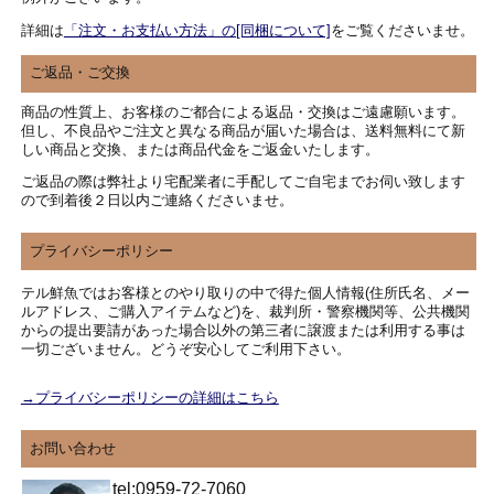
詳細は
「注文・お支払い方法」の[同梱について]
をご覧くださいませ。
ご返品・ご交換
商品の性質上、お客様のご都合による返品・交換はご遠慮願います。
但し、不良品やご注文と異なる商品が届いた場合は、送料無料にて新
しい商品と交換、または商品代金をご返金いたします。
ご返品の際は弊社より宅配業者に手配してご自宅までお伺い致します
ので到着後２日以内ご連絡くださいませ。
プライバシーポリシー
テル鮮魚ではお客様とのやり取りの中で得た個人情報(住所氏名、メー
ルアドレス、ご購入アイテムなど)を、裁判所・警察機関等、公共機関
からの提出要請があった場合以外の第三者に譲渡または利用する事は
一切ございません。どうぞ安心してご利用下さい。
→プライバシーポリシーの詳細はこちら
お問い合わせ
tel:0959-72-7060