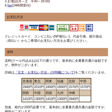
3.お電話(月～土 9:00～18:00)
4.
fax
(24時間受付)
お支払方法
クレジットカード、コンビニ払い(NP後払い)、代金引換、銀行振込
（前払い）からご希望のお支払い方法をお選びください。
送料
送料(クール代込み)は以下の通りです。基本的に全重量共通の金額です
が、例外がございます。
詳細は
「注文・お支払い方法」の[同梱について]
をご覧くださいませ。
北海道
東北
関東
信越
北陸
中部
2940円
2010円
1800円
1800円
1570円
1570円
関西
中国
四国
九州
沖縄
1410円
1300円
1410円
1300円
2940円
別途、箱代が200円必要です。基本的に全重量共通共通の金額ですが、
例外がございます。