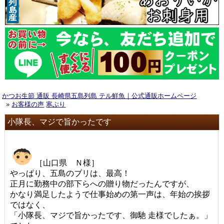
かつお生節 通販 長崎県五島列島 テル鮮魚｜公式通販ホームページ
»
お客様の声
寒ぶり
小隊長、マジで旨かったです
［山口県 Ｎ様］
やっぱり、五島のブリは、最高！
正月に勤務中の部下らへの贈り物だったんですが、
かなり満足したようで仕事始めの第一声は、年始の挨拶
ではなく、
「小隊長、マジで旨かったです、御馳 走様でしたぁ。」