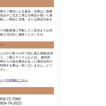
客様のご都合による返品・交換はご遠慮
不良品やご注文と異なる商品が届いた場
て新しい商品と交換、または商品代金を
。
より宅配業者に手配してご自宅までお伺
着後２日以内ご連絡くださいませ。
シー
とのやり取りの中で得た個人情報(住所
ス、ご購入アイテムなど)を、裁判所・
機関からの提出要請があった場合以外の
は利用する事は一切ございません。どう
下さい。
リシーの詳細はこちら
0959-72-7060
0959-74-2023