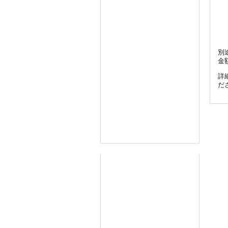
別
金
詳
だ