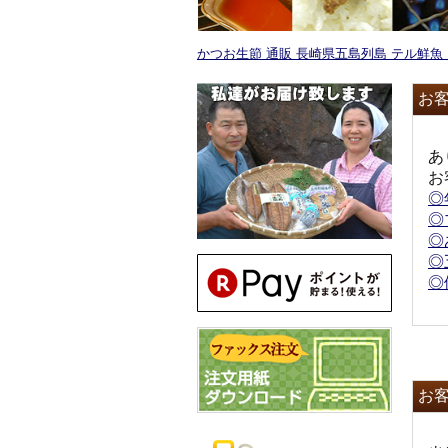
かつお生節 通販 長崎県五島列島 テル鮮
お
あ
お
◎
◎
◎
◎
◎
お