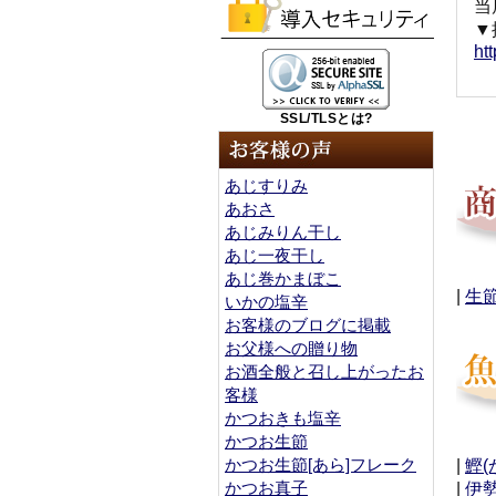
当
▼
ht
SSL/TLSとは?
あじすりみ
あおさ
あじみりん干し
あじ一夜干し
あじ巻かまぼこ
|
生
いかの塩辛
お客様のブログに掲載
お父様への贈り物
お酒全般と召し上がったお
客様
かつおきも塩辛
かつお生節
かつお生節[あら]フレーク
|
鰹(
かつお真子
|
伊