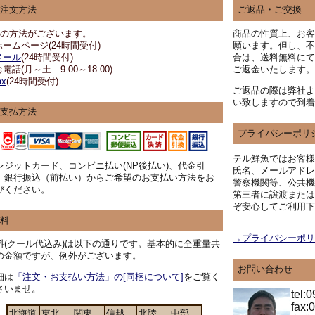
注文方法
ご返品・ご交換
つの方法がございます。
商品の性質上、お
.ホームページ(24時間受付)
願います。但し、
メール
(24時間受付)
合は、送料無料に
お電話(月～土 9:00～18:00)
ご返金いたします
ax
(24時間受付)
ご返品の際は弊社
い致しますので到
支払方法
プライバシーポリ
テル鮮魚ではお客様
レジットカード、コンビニ払い(NP後払い)、代金引
氏名、メールアドレ
、銀行振込（前払い）からご希望のお支払い方法をお
警察機関等、公共
びください。
第三者に譲渡また
ぞ安心してご利用
料
→プライバシーポ
料(クール代込み)は以下の通りです。基本的に全重量共
の金額ですが、例外がございます。
お問い合わせ
細は
「注文・お支払い方法」の[同梱について]
をご覧く
さいませ。
tel:
fax:
北海道
東北
関東
信越
北陸
中部