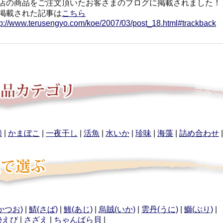
店の商品をご注文頂いたお客さまのブログに掲載されました！
掲載された記事は
こちら
tp://www.terusengyo.com/koe/2007/03/post_18.html#trackback
節
|
かまぼこ
|
一夜干し
|
活魚
|
水いか
|
珍味
|
海藻
|
詰め合わせ
かつお)
|
鯖(さば)
|
鯵(あじ)
|
烏賊(いか)
|
雲丹(うに)
|
鰤(ぶり)
|
勢えび
|
さざえ
|
ちゃんばら貝
|