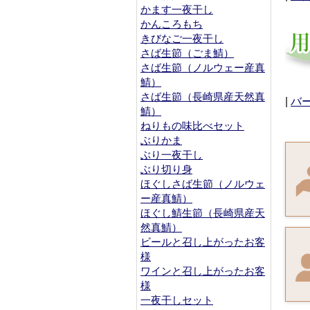
かます一夜干し
かんころもち
きびなご一夜干し
さば生節（ごま鯖）
さば生節（ノルウェー産真
鯖）
さば生節（長崎県産天然真
|
バ
鯖）
ねりもの味比べセット
ぶりかま
ぶり一夜干し
ぶり切り身
ほぐしさば生節（ノルウェ
ー産真鯖）
ほぐし鯖生節（長崎県産天
然真鯖）
ビールと召し上がったお客
様
ワインと召し上がったお客
様
一夜干しセット