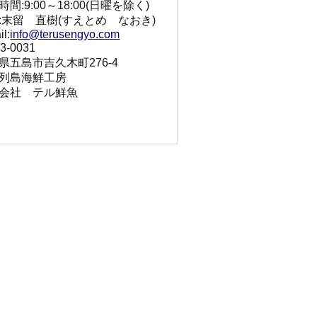
間:9:00～18:00(日曜を除く)
:末留 直樹(すえとめ なおき)
il:
info@terusengyo.com
3-0031
県五島市吉久木町276-4
列島海鮮工房
会社 テル鮮魚