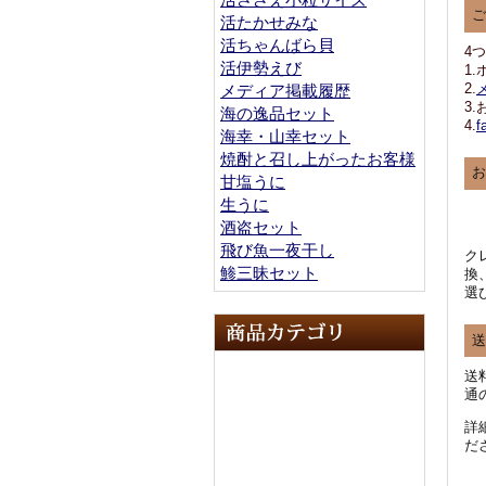
ご
活たかせみな
活ちゃんばら貝
4
活伊勢えび
1
2.
メディア掲載履歴
3.
海の逸品セット
4.
f
海幸・山幸セット
焼酎と召し上がったお客様
お
甘塩うに
生うに
酒盗セット
飛び魚一夜干し
ク
鯵三昧セット
換
選
送
送
通
詳
だ