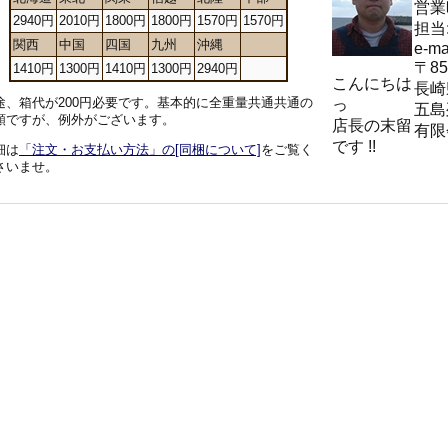
営業時
2940円
2010円
1800円
1800円
1570円
1570円
担当
関西
中国
四国
九州
沖縄
e-ma
〒85
1410円
1300円
1410円
1300円
2940円
こんにちは
長崎
途、箱代が200円必要です。基本的に全重量共通共通の
っ
五島
額ですが、例外がございます。
店長の末留
有限
です !!
細は
「注文・お支払い方法」の[同梱について]
をご覧く
さいませ。