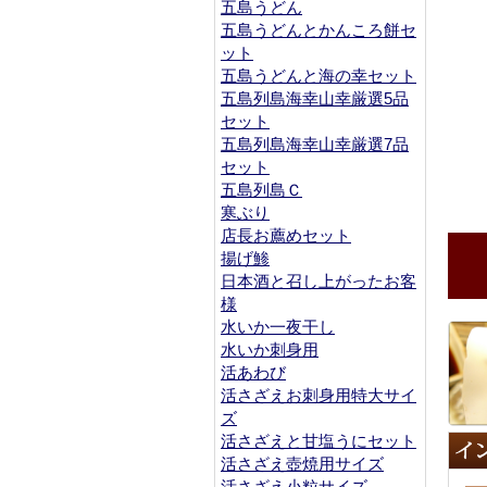
五島うどん
五島うどんとかんころ餅セ
ット
五島うどんと海の幸セット
五島列島海幸山幸厳選5品
セット
五島列島海幸山幸厳選7品
セット
五島列島Ｃ
寒ぶり
店長お薦めセット
揚げ鯵
日本酒と召し上がったお客
様
水いか一夜干し
水いか刺身用
活あわび
活さざえお刺身用特大サイ
ズ
活さざえと甘塩うにセット
活さざえ壺焼用サイズ
活さざえ小粒サイズ